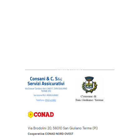
MOLINA DI QUOSA
SAN GIULIANO TERME (PI)
01-02-2026
ore 9:30
33km 1700d+
19km 800d+